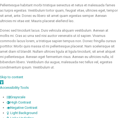
Pellentesque habitant morbi tristique senectus et netus et malesuada fames
ac turpis egestas. Vestibulum tortor quam, feugiat vitae, ultricies eget, tempor
sit amet, ante. Donec eu libero sit amet quam egestas semper. Aenean
ultricies mi vitae est. Mauris placerat eleifend leo.
Donec sed tincidunt lacus. Duis vehicula aliquam vestibulum. Aenean at
mollis mi. Cras ac urna sed nisi auctor venenatis ut id sapien. Vivamus
commodo lacus lorem, a tristique sapien tempus non. Donec fringilla cursus
porttitor. Morbi quis massa id mi pellentesque placerat. Nam scelerisque sit
amet diam id blandit. Nullam ultrices ligula at ligula tincidunt, sit amet aliquet
mi pellentesque. Aenean eget fermentum risus. Aenean eu ultricies nulla, id
bibendum libero. Vestibulum dui augue, malesuada nec tellus vel, egestas
condimentum ipsum. Vestibulum ut.
Skip to content
Open toolbar
Accessibility Tools
Grayscale
High Contrast
Negative Contrast
Light Background